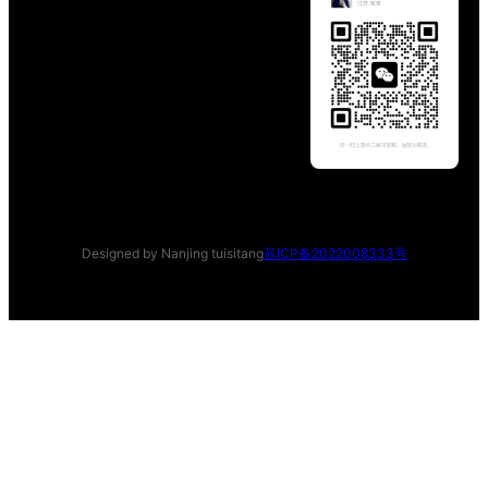
Designed by Nanjing tuisitang
苏ICP备2022008333号