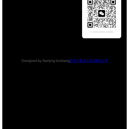
Designed by Nanjing tuisitang
苏ICP备2022008333号